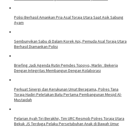
Polisi Berhasil Amankan Pria Asal Toraja Utara Saat Asik Sabung
Ayam
Sembunyikan Sabu di Dalam Korek Api, Pemuda Asal Toraja Utara
Berhasil Diamankan Polisi
Briefing Jadi Agenda Rutin Pemdes Topoyo, Marlin : Bekerja
Dengan Integritas Membangun Dengan Kolaborasi
Perkuat Sinergi dan Kerukunan Umat Beragama, Polres Tana
Toraja Hadiri Peletakan Batu Pertama Pembangunan Mesjid Al-
Mustaidah
Pelarian Ayah Tiri Berakhir, Tim URC Resmob Polres Toraja Utara
Bekuk JS Terduga Pelaku Persetubuhan Anak di Bawah Umur