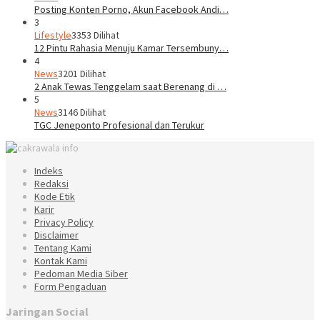
Posting Konten Porno, Akun Facebook Andi…
3
Lifestyle
3353 Dilihat
12 Pintu Rahasia Menuju Kamar Tersembuny…
4
News
3201 Dilihat
2 Anak Tewas Tenggelam saat Berenang di …
5
News
3146 Dilihat
TGC Jeneponto Profesional dan Terukur
Indeks
Redaksi
Kode Etik
Karir
Privacy Policy
Disclaimer
Tentang Kami
Kontak Kami
Pedoman Media Siber
Form Pengaduan
Jaringan Social