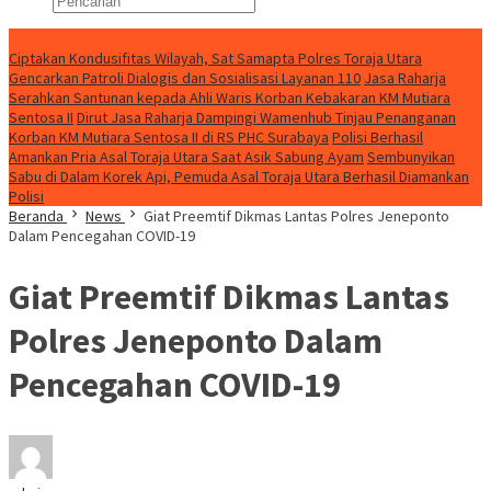
Konten Spesial
Ciptakan Kondusifitas Wilayah, Sat Samapta Polres Toraja Utara
Gencarkan Patroli Dialogis dan Sosialisasi Layanan 110
Jasa Raharja
Serahkan Santunan kepada Ahli Waris Korban Kebakaran KM Mutiara
Sentosa II
Dirut Jasa Raharja Dampingi Wamenhub Tinjau Penanganan
Korban KM Mutiara Sentosa II di RS PHC Surabaya
Polisi Berhasil
Amankan Pria Asal Toraja Utara Saat Asik Sabung Ayam
Sembunyikan
Sabu di Dalam Korek Api, Pemuda Asal Toraja Utara Berhasil Diamankan
Polisi
Beranda
News
Giat Preemtif Dikmas Lantas Polres Jeneponto
Dalam Pencegahan COVID-19
Giat Preemtif Dikmas Lantas
Polres Jeneponto Dalam
Pencegahan COVID-19