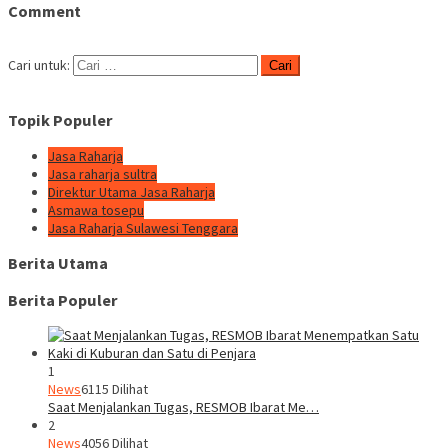
Comment
Cari untuk:
Topik Populer
Jasa Raharja
Jasa raharja sultra
Direktur Utama Jasa Raharja
Asmawa tosepu
Jasa Raharja Sulawesi Tenggara
Berita Utama
Berita Populer
1
News
6115 Dilihat
Saat Menjalankan Tugas, RESMOB Ibarat Me…
2
News
4056 Dilihat