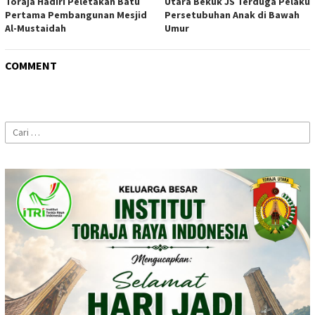
Toraja Hadiri Peletakan Batu
Utara Bekuk JS Terduga Pelaku
Pertama Pembangunan Mesjid
Persetubuhan Anak di Bawah
Al-Mustaidah
Umur
COMMENT
Cari
untuk: