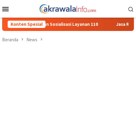
Loncat
Menu
ke
Mobile
konten
ialisasi Layanan 110
Konten Spesial
Jasa Raharja Serahkan Santunan kep
Beranda
News