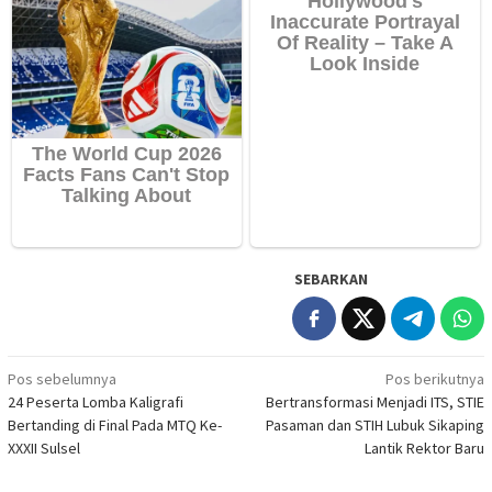
SEBARKAN
Navigasi
Pos sebelumnya
Pos berikutnya
24 Peserta Lomba Kaligrafi
Bertransformasi Menjadi ITS, STIE
pos
Bertanding di Final Pada MTQ Ke-
Pasaman dan STIH Lubuk Sikaping
XXXII Sulsel
Lantik Rektor Baru