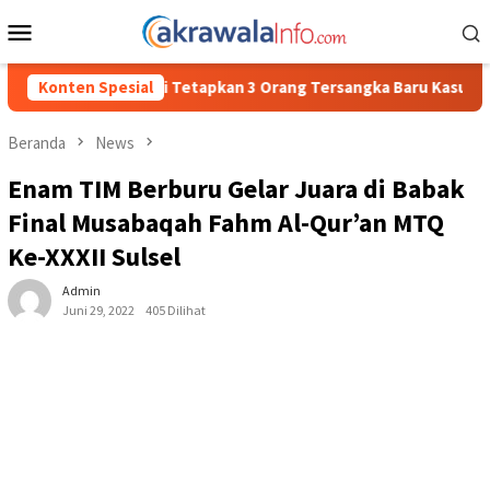
Loncat
Menu
ke
Mobile
konten
kan 3 Orang Tersangka Baru Kasus Penyalahgunaan BBM Subsidi d
Konten Spesial
Beranda
News
Enam TIM Berburu Gelar Juara di Babak
Final Musabaqah Fahm Al-Qur’an MTQ
Ke-XXXII Sulsel
Admin
Juni 29, 2022
405 Dilihat