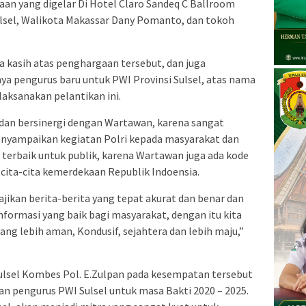
an yang digelar Di Hotel Claro Sandeq C Ballroom
ulsel, Walikota Makassar Dany Pomanto, dan tokoh
 kasih atas penghargaan tersebut, dan juga
a pengurus baru untuk PWI Provinsi Sulsel, atas nama
laksanakan pelantikan ini.
dan bersinergi dengan Wartawan, karena sangat
nyampaikan kegiatan Polri kepada masyarakat dan
 terbaik untuk publik, karena Wartawan juga ada kode
cita-cita kemerdekaan Republik Indoensia.
ikan berita-berita yang tepat akurat dan benar dan
nformasi yang baik bagi masyarakat, dengan itu kita
ng lebih aman, Kondusif, sejahtera dan lebih maju,”
ulsel Kombes Pol. E.Zulpan pada kesempatan tersebut
n pengurus PWI Sulsel untuk masa Bakti 2020 – 2025.