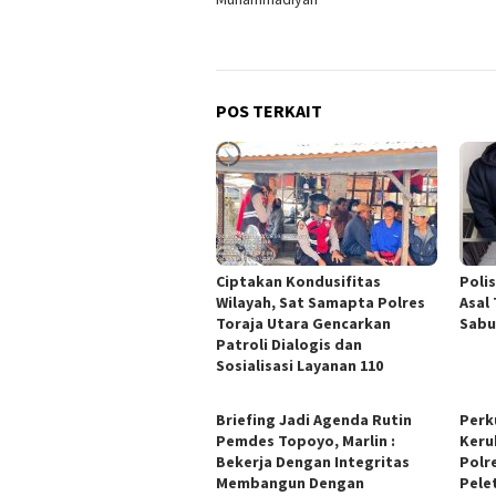
POS TERKAIT
Ciptakan Kondusifitas
Poli
Wilayah, Sat Samapta Polres
Asal
Toraja Utara Gencarkan
Sabu
Patroli Dialogis dan
Sosialisasi Layanan 110
Briefing Jadi Agenda Rutin
Perk
Pemdes Topoyo, Marlin :
Keru
Bekerja Dengan Integritas
Polr
Membangun Dengan
Pele