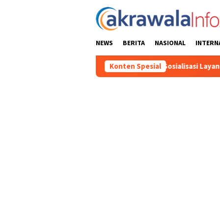
Loncat
ke
konten
NEWS
BERITA
NASIONAL
INTERN
 Patroli Dialogis dan Sosialisasi Layanan 110
Konten Spesial
Jasa Rahar