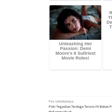
Navigasi
Pos sebelumnya
Polri Tegaskan Terduga Teroris FA Bukan 
pos
Muhammadiyah