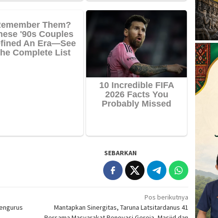
SEBARKAN
Pos berikutnya
Pengurus
Mantapkan Sinergitas, Taruna Latsitardanus 41
Bersama Masyarakat Renovasi Gereja, Masjid dan