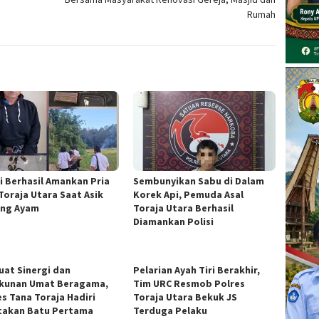
Rumah
si Berhasil Amankan Pria
Sembunyikan Sabu di Dalam
 Toraja Utara Saat Asik
Korek Api, Pemuda Asal
ng Ayam
Toraja Utara Berhasil
Diamankan Polisi
uat Sinergi dan
Pelarian Ayah Tiri Berakhir,
kunan Umat Beragama,
Tim URC Resmob Polres
es Tana Toraja Hadiri
Toraja Utara Bekuk JS
takan Batu Pertama
Terduga Pelaku