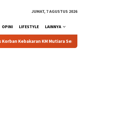
JUMAT, 7 AGUSTUS 2026
OPINI
LIFESTYLE
LAINNYA
iara Sentosa II
Dirut Jasa Raharja Dampingi Wamenhub T