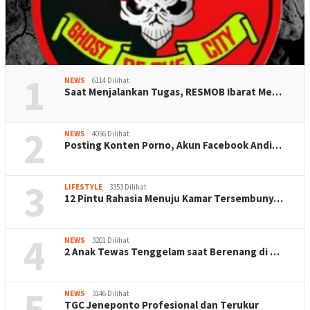
1
NEWS
6114 Dilihat
Saat Menjalankan Tugas, RESMOB Ibarat Me…
2
NEWS
4056 Dilihat
Posting Konten Porno, Akun Facebook Andi…
3
LIFESTYLE
3353 Dilihat
12 Pintu Rahasia Menuju Kamar Tersembuny…
4
NEWS
3201 Dilihat
2 Anak Tewas Tenggelam saat Berenang di …
5
NEWS
3146 Dilihat
TGC Jeneponto Profesional dan Terukur