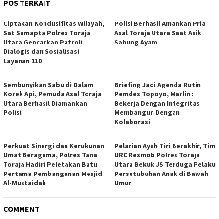
POS TERKAIT
Ciptakan Kondusifitas Wilayah,
Polisi Berhasil Amankan Pria
Sat Samapta Polres Toraja
Asal Toraja Utara Saat Asik
Utara Gencarkan Patroli
Sabung Ayam
Dialogis dan Sosialisasi
Layanan 110
Sembunyikan Sabu di Dalam
Briefing Jadi Agenda Rutin
Korek Api, Pemuda Asal Toraja
Pemdes Topoyo, Marlin :
Utara Berhasil Diamankan
Bekerja Dengan Integritas
Polisi
Membangun Dengan
Kolaborasi
Perkuat Sinergi dan Kerukunan
Pelarian Ayah Tiri Berakhir, Tim
Umat Beragama, Polres Tana
URC Resmob Polres Toraja
Toraja Hadiri Peletakan Batu
Utara Bekuk JS Terduga Pelaku
Pertama Pembangunan Mesjid
Persetubuhan Anak di Bawah
Al-Mustaidah
Umur
COMMENT