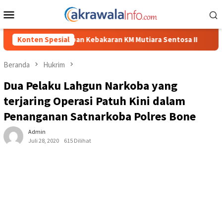
Loncat
Menu
ke
Mobile
konten
ebakaran KM Mutiara Sentosa II
Konten Spesial
Dirut Jasa Raharja Dampi
Beranda
Hukrim
Dua Pelaku Lahgun Narkoba yang
terjaring Operasi Patuh Kini dalam
Penanganan Satnarkoba Polres Bone
Admin
Juli 28, 2020
615 Dilihat