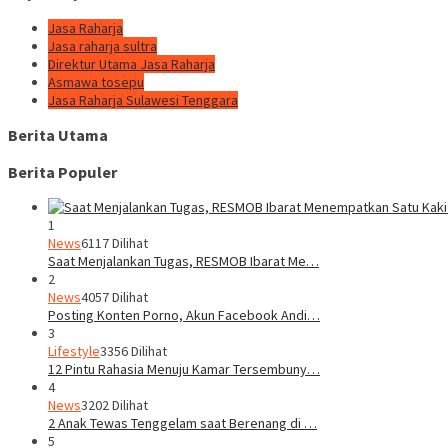
Jasa Raharja
Jasa raharja sultra
Direktur Utama Jasa Raharja
Asmawa tosepu
Jasa Raharja Sulawesi Tenggara
Berita Utama
Berita Populer
1
News
6117 Dilihat
Saat Menjalankan Tugas, RESMOB Ibarat Me…
2
News
4057 Dilihat
Posting Konten Porno, Akun Facebook Andi…
3
Lifestyle
3356 Dilihat
12 Pintu Rahasia Menuju Kamar Tersembuny…
4
News
3202 Dilihat
2 Anak Tewas Tenggelam saat Berenang di …
5