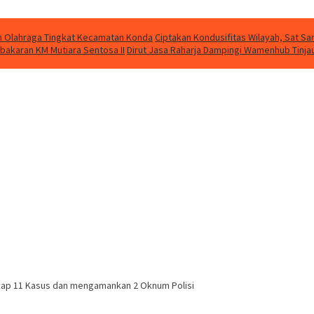
kan Olahraga Tingkat Kecamatan Konda
Ciptakan Kondusifitas Wilayah, Sat Sam
bakaran KM Mutiara Sentosa II
Dirut Jasa Raharja Dampingi Wamenhub Tinja
kap 11 Kasus dan mengamankan 2 Oknum Polisi