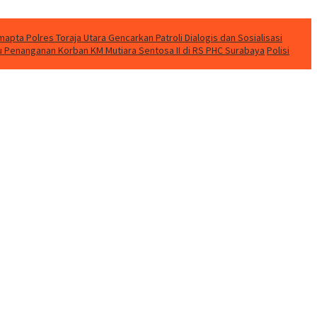
apta Polres Toraja Utara Gencarkan Patroli Dialogis dan Sosialisasi
u Penanganan Korban KM Mutiara Sentosa II di RS PHC Surabaya
Polisi