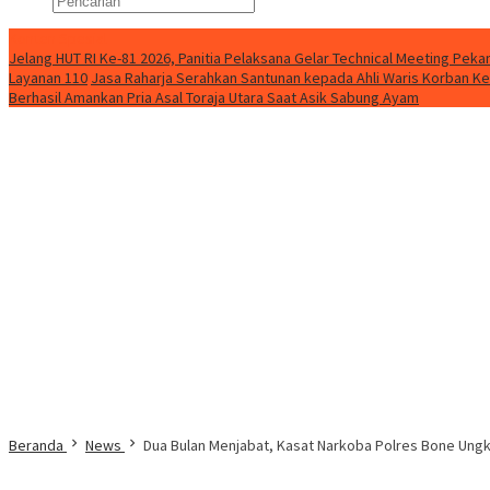
Konten Spesial
Jelang HUT RI Ke-81 2026, Panitia Pelaksana Gelar Technical Meeting Pe
Layanan 110
Jasa Raharja Serahkan Santunan kepada Ahli Waris Korban Ke
Berhasil Amankan Pria Asal Toraja Utara Saat Asik Sabung Ayam
Beranda
News
Dua Bulan Menjabat, Kasat Narkoba Polres Bone Ung