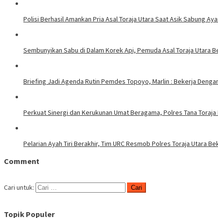
Polisi Berhasil Amankan Pria Asal Toraja Utara Saat Asik Sabung Ay
Sembunyikan Sabu di Dalam Korek Api, Pemuda Asal Toraja Utara Be
Briefing Jadi Agenda Rutin Pemdes Topoyo, Marlin : Bekerja Deng
Perkuat Sinergi dan Kerukunan Umat Beragama, Polres Tana Toraja
Pelarian Ayah Tiri Berakhir, Tim URC Resmob Polres Toraja Utara 
Comment
Cari untuk:
Topik Populer