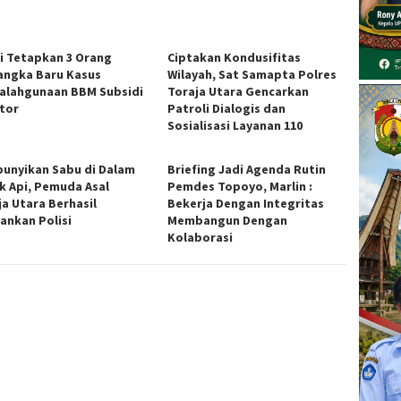
si Tetapkan 3 Orang
Ciptakan Kondusifitas
angka Baru Kasus
Wilayah, Sat Samapta Polres
alahgunaan BBM Subsidi
Toraja Utara Gencarkan
ator
Patroli Dialogis dan
Sosialisasi Layanan 110
unyikan Sabu di Dalam
Briefing Jadi Agenda Rutin
k Api, Pemuda Asal
Pemdes Topoyo, Marlin :
ja Utara Berhasil
Bekerja Dengan Integritas
ankan Polisi
Membangun Dengan
Kolaborasi