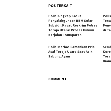
POS TERKAIT
Polisi Ungkap Kasus
Poli
Penyalahgunaan BBM Solar
Ters
Subsidi, Kasat Reskrim Polres
Peny
Toraja Utara: Proses Hukum
di T
Berjalan Transparan
Polisi Berhasil Amankan Pria
Semb
Asal Toraja Utara Saat Asik
Kore
Sabung Ayam
Tora
Diam
COMMENT