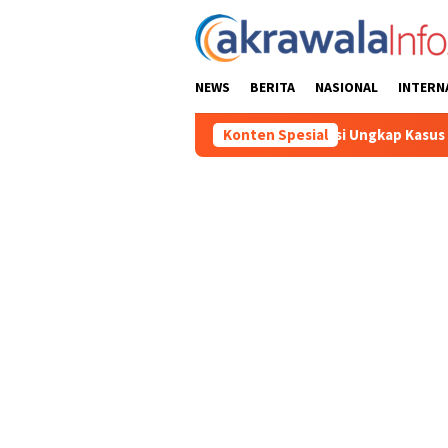
Loncat
ke
konten
NEWS
BERITA
NASIONAL
INTERN
atan Gratis
Polisi Ungkap Kasus Penyalahgunaan BBM Sol
Konten Spesial