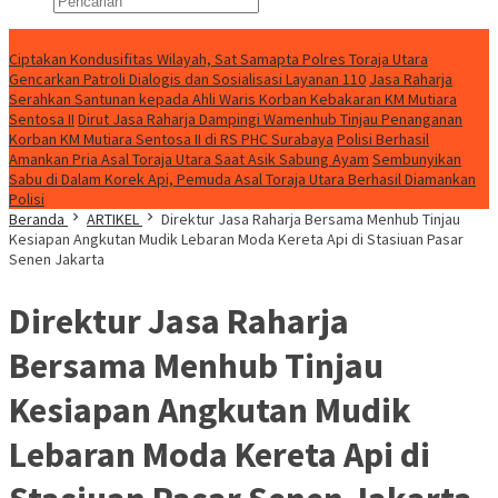
Konten Spesial
Ciptakan Kondusifitas Wilayah, Sat Samapta Polres Toraja Utara
Gencarkan Patroli Dialogis dan Sosialisasi Layanan 110
Jasa Raharja
Serahkan Santunan kepada Ahli Waris Korban Kebakaran KM Mutiara
Sentosa II
Dirut Jasa Raharja Dampingi Wamenhub Tinjau Penanganan
Korban KM Mutiara Sentosa II di RS PHC Surabaya
Polisi Berhasil
Amankan Pria Asal Toraja Utara Saat Asik Sabung Ayam
Sembunyikan
Sabu di Dalam Korek Api, Pemuda Asal Toraja Utara Berhasil Diamankan
Polisi
Beranda
ARTIKEL
Direktur Jasa Raharja Bersama Menhub Tinjau
Kesiapan Angkutan Mudik Lebaran Moda Kereta Api di Stasiuan Pasar
Senen Jakarta
Direktur Jasa Raharja
Bersama Menhub Tinjau
Kesiapan Angkutan Mudik
Lebaran Moda Kereta Api di