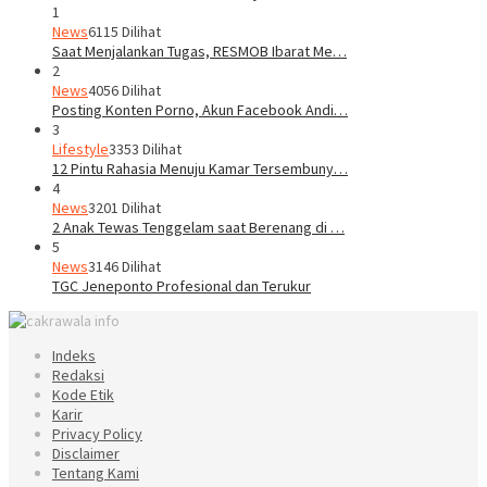
1
News
6115 Dilihat
Saat Menjalankan Tugas, RESMOB Ibarat Me…
2
News
4056 Dilihat
Posting Konten Porno, Akun Facebook Andi…
3
Lifestyle
3353 Dilihat
12 Pintu Rahasia Menuju Kamar Tersembuny…
4
News
3201 Dilihat
2 Anak Tewas Tenggelam saat Berenang di …
5
News
3146 Dilihat
TGC Jeneponto Profesional dan Terukur
Indeks
Redaksi
Kode Etik
Karir
Privacy Policy
Disclaimer
Tentang Kami