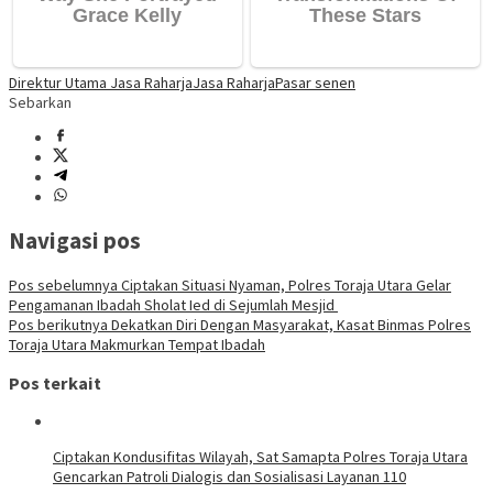
Direktur Utama Jasa Raharja
Jasa Raharja
Pasar senen
Sebarkan
Navigasi pos
Pos sebelumnya
Ciptakan Situasi Nyaman, Polres Toraja Utara Gelar
Pengamanan Ibadah Sholat Ied di Sejumlah Mesjid
Pos berikutnya
Dekatkan Diri Dengan Masyarakat, Kasat Binmas Polres
Toraja Utara Makmurkan Tempat Ibadah
Pos terkait
Ciptakan Kondusifitas Wilayah, Sat Samapta Polres Toraja Utara
Gencarkan Patroli Dialogis dan Sosialisasi Layanan 110