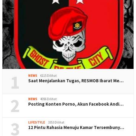
1
NEWS
6115 Dilihat
Saat Menjalankan Tugas, RESMOB Ibarat Me…
2
NEWS
4056 Dilihat
Posting Konten Porno, Akun Facebook Andi…
3
LIFESTYLE
3353 Dilihat
12 Pintu Rahasia Menuju Kamar Tersembuny…