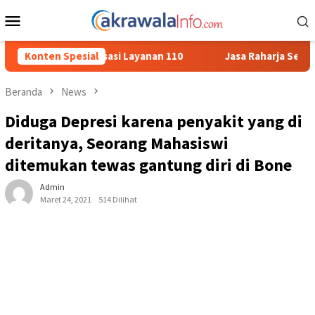
Loncat
Menu
ke
Mobile
konten
anan 110
Konten Spesial
Jasa Raharja Serahkan Santunan kepada Ahli War
Beranda
News
Diduga Depresi karena penyakit yang di
deritanya, Seorang Mahasiswi
ditemukan tewas gantung diri di Bone
Admin
Maret 24, 2021
514 Dilihat