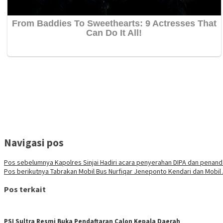
Navigasi pos
Pos sebelumnya
Kapolres Sinjai Hadiri acara penyerahan DIPA dan penand
Pos berikutnya
Tabrakan Mobil Bus Nurfiqar Jeneponto Kendari dan Mobi
Pos terkait
PSI Sultra Resmi Buka Pendaftaran Calon Kepala Daerah