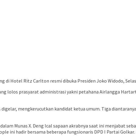
g di Hotel Ritz Carlton resmi dibuka Presiden Joko Widodo, Sela
ng lolos prasyarat administrasi yakni petahana Airlangga Harta
as digelar, mengkerucutkan kandidat ketua umum. Tiga diantara
ir dalam Munas X. Deng Ical sapaan akrabnya saat ini menjabat s
ple ini hadir bersama beberapa fungsionaris DPD I Partai Golkar