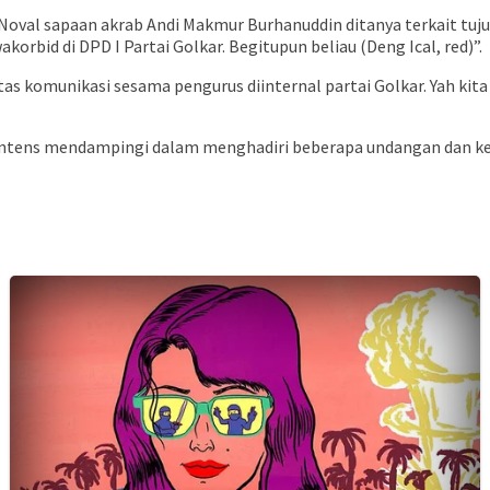
Noval sapaan akrab Andi Makmur Burhanuddin ditanya terkait tu
akorbid di DPD I Partai Golkar. Begitupun beliau (Deng Ical, red)”.
batas komunikasi sesama pengurus diinternal partai Golkar. Yah 
t intens mendampingi dalam menghadiri beberapa undangan dan k