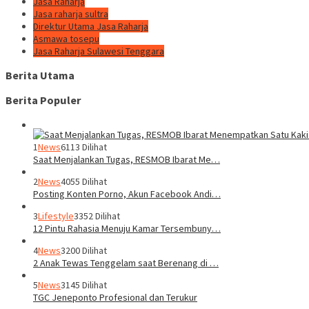
Jasa Raharja
Jasa raharja sultra
Direktur Utama Jasa Raharja
Asmawa tosepu
Jasa Raharja Sulawesi Tenggara
Berita Utama
Berita Populer
1
News
6113 Dilihat
Saat Menjalankan Tugas, RESMOB Ibarat Me…
2
News
4055 Dilihat
Posting Konten Porno, Akun Facebook Andi…
3
Lifestyle
3352 Dilihat
12 Pintu Rahasia Menuju Kamar Tersembuny…
4
News
3200 Dilihat
2 Anak Tewas Tenggelam saat Berenang di …
5
News
3145 Dilihat
TGC Jeneponto Profesional dan Terukur