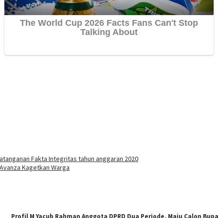
atanganan Fakta Integritas tahun anggaran 2020
l Avanza Kagetkan Warga
Profil M Yacub Rahman Anggota DPRD Dua Periode, Maju Calon Bupa