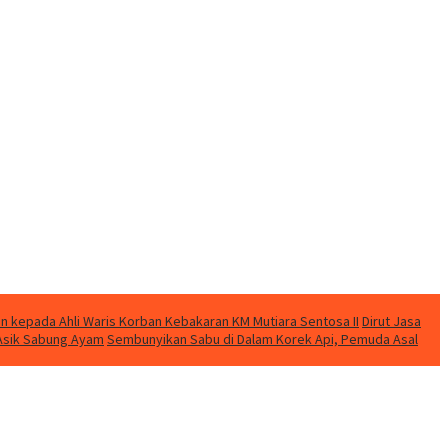
n kepada Ahli Waris Korban Kebakaran KM Mutiara Sentosa II
Dirut Jasa
t Asik Sabung Ayam
Sembunyikan Sabu di Dalam Korek Api, Pemuda Asal