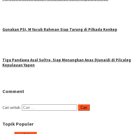
Gunakan PSI, M Yacub Rahman Siap Tarung di Pilkada Konkep
Tiga Pandawa Asal Sultra, Siap Menangkan Anas Djunaidi di Pilcaleg
Kepulauan Yapen
Comment
Cari untuk:
Topik Populer