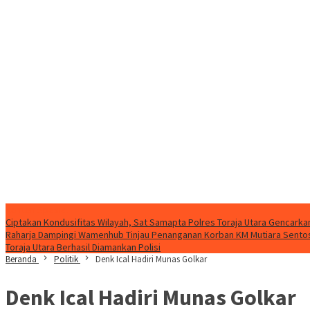
Konten Spesial
Ciptakan Kondusifitas Wilayah, Sat Samapta Polres Toraja Utara Gencarkan 
Raharja Dampingi Wamenhub Tinjau Penanganan Korban KM Mutiara Sentosa
Toraja Utara Berhasil Diamankan Polisi
Beranda
Politik
Denk Ical Hadiri Munas Golkar
Denk Ical Hadiri Munas Golkar