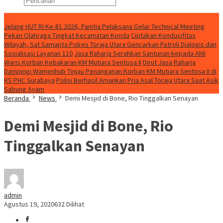
Konten Spesial
Jelang HUT RI Ke-81 2026, Panitia Pelaksana Gelar Technical Meeting
Pekan Olahraga Tingkat Kecamatan Konda
Ciptakan Kondusifitas
Wilayah, Sat Samapta Polres Toraja Utara Gencarkan Patroli Dialogis dan
Sosialisasi Layanan 110
Jasa Raharja Serahkan Santunan kepada Ahli
Waris Korban Kebakaran KM Mutiara Sentosa II
Dirut Jasa Raharja
Dampingi Wamenhub Tinjau Penanganan Korban KM Mutiara Sentosa II di
RS PHC Surabaya
Polisi Berhasil Amankan Pria Asal Toraja Utara Saat Asik
Sabung Ayam
Beranda
News
Demi Mesjid di Bone, Rio Tinggalkan Senayan
Demi Mesjid di Bone, Rio
Tinggalkan Senayan
admin
Agustus 19, 2020
632 Dilihat