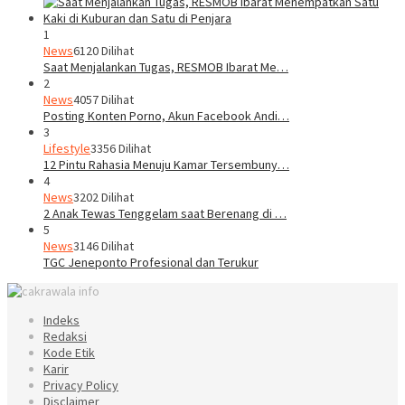
1
News
6120 Dilihat
Saat Menjalankan Tugas, RESMOB Ibarat Me…
2
News
4057 Dilihat
Posting Konten Porno, Akun Facebook Andi…
3
Lifestyle
3356 Dilihat
12 Pintu Rahasia Menuju Kamar Tersembuny…
4
News
3202 Dilihat
2 Anak Tewas Tenggelam saat Berenang di …
5
News
3146 Dilihat
TGC Jeneponto Profesional dan Terukur
Indeks
Redaksi
Kode Etik
Karir
Privacy Policy
Disclaimer