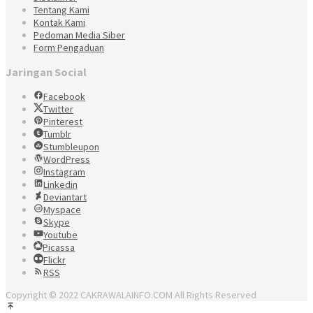
Tentang Kami
Kontak Kami
Pedoman Media Siber
Form Pengaduan
Jaringan Social
Facebook
Twitter
Pinterest
Tumblr
Stumbleupon
WordPress
Instagram
Linkedin
Deviantart
Myspace
Skype
Youtube
Picassa
Flickr
RSS
Copyright © 2022 CAKRAWALAINFO.COM All Rights Reserved