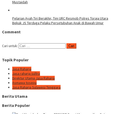
Mustaidah
Pelarian Ayah Tiri Berakhir, Tim URC Resmob Polres Toraja Utara
Bekuk JS Terduga Pelaku Persetubuhan Anak di Bawah Umur
Comment
Cari untuk:
Topik Populer
Jasa Raharja
Jasa raharja sultra
Direktur Utama Jasa Raharja
Asmawa tosepu
Jasa Raharja Sulawesi Tenggara
Berita Utama
Berita Populer