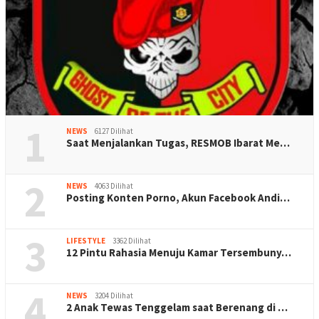
1
NEWS
6127 Dilihat
Saat Menjalankan Tugas, RESMOB Ibarat Me…
2
NEWS
4063 Dilihat
Posting Konten Porno, Akun Facebook Andi…
3
LIFESTYLE
3362 Dilihat
12 Pintu Rahasia Menuju Kamar Tersembuny…
4
NEWS
3204 Dilihat
2 Anak Tewas Tenggelam saat Berenang di …