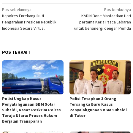
Navigasi
Pos sebelumnya
Pos berikutnya
Kapolres Enrekang Ikuti
KADIN Bone Manfaatkan Hari
pos
Pengarahan Presiden Republik
pertama Kerja Pasca Lebaran
Indonesia Secara Virtual
untuk bersinergi dengan Pemda
POS TERKAIT
Polisi Ungkap Kasus
Polisi Tetapkan 3 Orang
Penyalahgunaan BBM Solar
Tersangka Baru Kasus
Subsidi, Kasat Reskrim Polres
Penyalahgunaan BBM Subsidi
Toraja Utara: Proses Hukum
di Tator
Berjalan Transparan