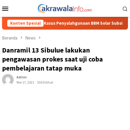
Loncat
Menu
ke
Mobile
konten
yalahgunaan BBM Solar Subsidi, Kasat Reskrim Polres Toraja Uta
Konten Spesial
Beranda
News
Danramil 13 Sibulue lakukan
pengawasan prokes saat uji coba
pembelajaran tatap muka
Admin
Mei 17, 2021
536 Dilihat