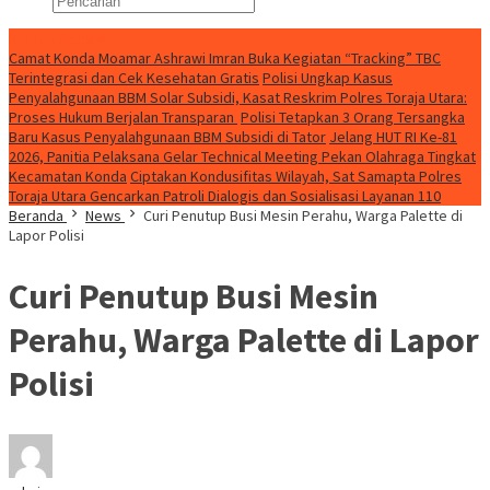
Konten Spesial
Camat Konda Moamar Ashrawi Imran Buka Kegiatan “Tracking” TBC
Terintegrasi dan Cek Kesehatan Gratis
Polisi Ungkap Kasus
Penyalahgunaan BBM Solar Subsidi, Kasat Reskrim Polres Toraja Utara:
Proses Hukum Berjalan Transparan
Polisi Tetapkan 3 Orang Tersangka
Baru Kasus Penyalahgunaan BBM Subsidi di Tator
Jelang HUT RI Ke-81
2026, Panitia Pelaksana Gelar Technical Meeting Pekan Olahraga Tingkat
Kecamatan Konda
Ciptakan Kondusifitas Wilayah, Sat Samapta Polres
Toraja Utara Gencarkan Patroli Dialogis dan Sosialisasi Layanan 110
Beranda
News
Curi Penutup Busi Mesin Perahu, Warga Palette di
Lapor Polisi
Curi Penutup Busi Mesin
Perahu, Warga Palette di Lapor
Polisi