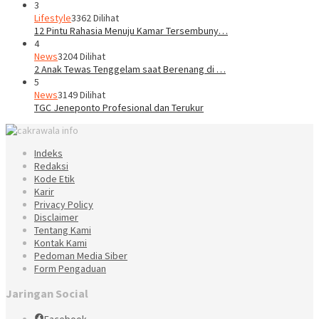
3
Lifestyle
3362 Dilihat
12 Pintu Rahasia Menuju Kamar Tersembuny…
4
News
3204 Dilihat
2 Anak Tewas Tenggelam saat Berenang di …
5
News
3149 Dilihat
TGC Jeneponto Profesional dan Terukur
Indeks
Redaksi
Kode Etik
Karir
Privacy Policy
Disclaimer
Tentang Kami
Kontak Kami
Pedoman Media Siber
Form Pengaduan
Jaringan Social
Facebook