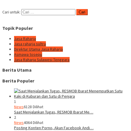
Cari untuk:
Topik Populer
Jasa Raharja
Jasa raharja sultra
Direktur Utama Jasa Raharja
Asmawa tosepu
Jasa Raharja Sulawesi Tenggara
Berita Utama
Berita Populer
1
News
6128 Dilihat
Saat Menjalankan Tugas, RESMOB Ibarat Me…
2
News
4064 Dilihat
Posting Konten Porno, Akun Facebook Andi…