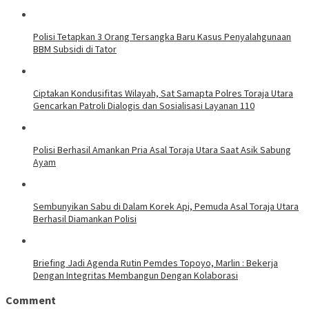
Polisi Tetapkan 3 Orang Tersangka Baru Kasus Penyalahgunaan
BBM Subsidi di Tator
Ciptakan Kondusifitas Wilayah, Sat Samapta Polres Toraja Utara
Gencarkan Patroli Dialogis dan Sosialisasi Layanan 110
Polisi Berhasil Amankan Pria Asal Toraja Utara Saat Asik Sabung
Ayam
Sembunyikan Sabu di Dalam Korek Api, Pemuda Asal Toraja Utara
Berhasil Diamankan Polisi
Briefing Jadi Agenda Rutin Pemdes Topoyo, Marlin : Bekerja
Dengan Integritas Membangun Dengan Kolaborasi
Comment