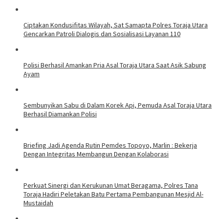
Ciptakan Kondusifitas Wilayah, Sat Samapta Polres Toraja Utara
Gencarkan Patroli Dialogis dan Sosialisasi Layanan 110
Polisi Berhasil Amankan Pria Asal Toraja Utara Saat Asik Sabung
Ayam
Sembunyikan Sabu di Dalam Korek Api, Pemuda Asal Toraja Utara
Berhasil Diamankan Polisi
Briefing Jadi Agenda Rutin Pemdes Topoyo, Marlin : Bekerja
Dengan Integritas Membangun Dengan Kolaborasi
Perkuat Sinergi dan Kerukunan Umat Beragama, Polres Tana
Toraja Hadiri Peletakan Batu Pertama Pembangunan Mesjid Al-
Mustaidah