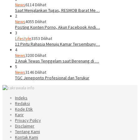
News
6114 Dilihat
Saat Menjalankan Tugas, RESMOB Ibarat Me…
2
News
4055 Dilihat
Posting Konten Porno, Akun Facebook Andi…
3
Lifestyle
3353 Dilihat
12 Pintu Rahasia Menuju Kamar Tersembuny…
4
News
3200 Dilihat
2 Anak Tewas Tenggelam saat Berenang di …
5
News
3146 Dilihat
TGC Jeneponto Profesional dan Terukur
Indeks
Redaksi
Kode Etik
Karir
Privacy Policy
Disclaimer
Tentang Kami
Kontak Kami