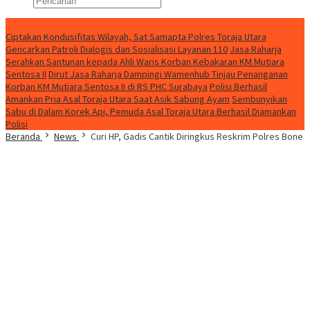
Konten Spesial
Ciptakan Kondusifitas Wilayah, Sat Samapta Polres Toraja Utara
Gencarkan Patroli Dialogis dan Sosialisasi Layanan 110
Jasa Raharja
Serahkan Santunan kepada Ahli Waris Korban Kebakaran KM Mutiara
Sentosa II
Dirut Jasa Raharja Dampingi Wamenhub Tinjau Penanganan
Korban KM Mutiara Sentosa II di RS PHC Surabaya
Polisi Berhasil
Amankan Pria Asal Toraja Utara Saat Asik Sabung Ayam
Sembunyikan
Sabu di Dalam Korek Api, Pemuda Asal Toraja Utara Berhasil Diamankan
Polisi
Beranda
News
Curi HP, Gadis Cantik Diringkus Reskrim Polres Bone