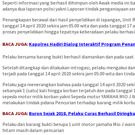
Seperti informasi yang berhasil dihimpun oleh Awak media ini
adanya dua laporan polisi yakni Laporan tindak penganiayaan s
Penangkapan berawal dari hasil penyelidikan di lapangan, Unit
tanggal 14 april 2020 sekira jam 05.00 wita dan pada tanggal
proses penyelidikan hingga tepatnya keberadaan pelaku berhasil 
BACA JUGA:
Kapolres Hadiri Dialog Interaktif Program Pena
Pelaku bersama barang bukti berhasil diamankan dan pada saat
Setelah ditangkap dan dilakukan introgasi, pelaku mengakui 
terjadi pada tanggal 14 april 2020 sekira jam 05.00 wita dan tin
Pelaku juga menerangkan bahwa pada tanggal 14 april 2020 sek
sebanyak 1 (satu) kali hingga korban terjatuh dan pada tangga
sepeda motor milik korban yakni Sepeda motor YAMAHA MIO J 
melakukan tindak pidana Pencurian terhadap barang milik korban
BACA JUGA:
Buron Sejak 2018, Pelaku Curas Berhasil Diring
Pelaku dan barang bukti berupa 1 unit motor yamaha Mio J warn
hitam masih dalam pencarian