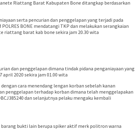
n Tanete Riattang Barat Kabupaten Bone ditangkap berdasarkan
iayaan serta pencurian dan penggelapan yang terjadi pada
SKRIM POLRES BONE mendatangi TKP dan melakukan serangkaian
e riattang barat kab bone sekira jam 20.30 wita
urian dan penggelapan dimana tindak pidana penganiayaan yang
 april 2020 sekira jam 01.00 wita
an dengan cara menendang lengan korban sebelah kanan
an dan penggelapan terhadap korban dimana telah menggelapakan
OBCJ385240 dan selanjutnya pelaku mengaku kembali
arang bukti lain berupa spiker aktif merk politron warna