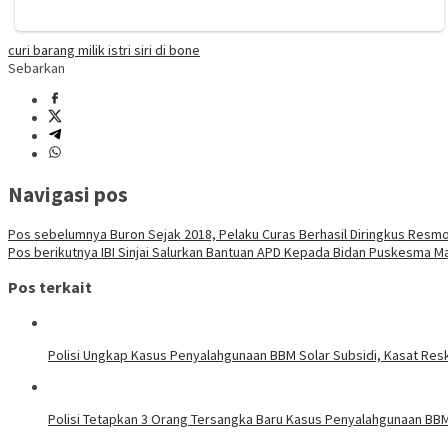
curi barang milik istri siri di bone
Sebarkan
Navigasi pos
Pos sebelumnya
Buron Sejak 2018, Pelaku Curas Berhasil Diringkus Resm
Pos berikutnya
IBI Sinjai Salurkan Bantuan APD Kepada Bidan Puskesma Ma
Pos terkait
Polisi Ungkap Kasus Penyalahgunaan BBM Solar Subsidi, Kasat Resk
Polisi Tetapkan 3 Orang Tersangka Baru Kasus Penyalahgunaan BBM 