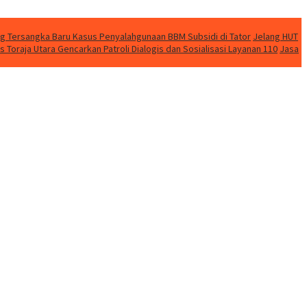
ng Tersangka Baru Kasus Penyalahgunaan BBM Subsidi di Tator
Jelang HUT
 Toraja Utara Gencarkan Patroli Dialogis dan Sosialisasi Layanan 110
Jasa