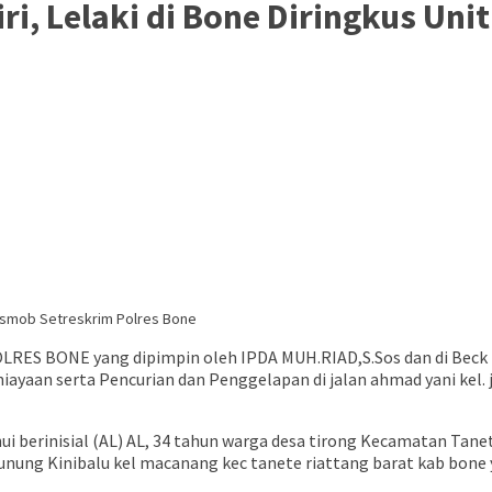
Siri, Lelaki di Bone Diringkus U
LRES BONE yang dipimpin oleh IPDA MUH.RIAD,S.Sos dan di Bec
an serta Pencurian dan Penggelapan di jalan ahmad yani kel. jep
hui berinisial (AL) AL, 34 tahun warga desa tirong Kecamatan Ta
ng Kinibalu kel macanang kec tanete riattang barat kab bone yang