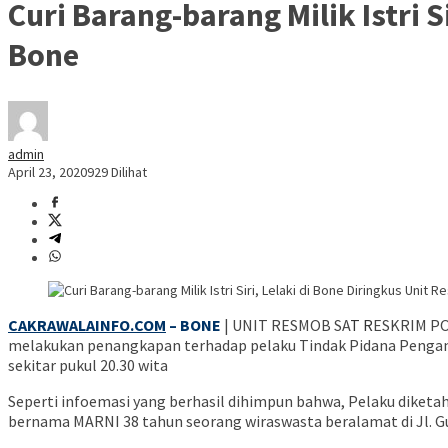
Curi Barang-barang Milik Istri 
Bone
admin
April 23, 2020
929 Dilihat
CAKRAWALAINFO.COM
– BONE
| UNIT RESMOB SA
T R
ESKRIM PO
melakukan penangkapan terhadap pelaku Tindak Pidana Penganiaya
sekitar pukul 20.30 wita
Seperti infoemasi yang berhasil dihimpun bahwa, Pelaku diketa
bernama MARNI 38 tahun seorang wiraswasta beralamat di Jl. Gunu