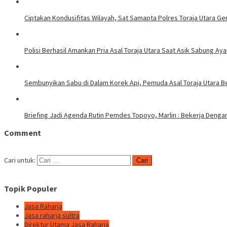
Ciptakan Kondusifitas Wilayah, Sat Samapta Polres Toraja Utara Gen
Polisi Berhasil Amankan Pria Asal Toraja Utara Saat Asik Sabung Ay
Sembunyikan Sabu di Dalam Korek Api, Pemuda Asal Toraja Utara Be
Briefing Jadi Agenda Rutin Pemdes Topoyo, Marlin : Bekerja Deng
Comment
Cari untuk:
Topik Populer
Jasa Raharja
Jasa raharja sultra
Direktur Utama Jasa Raharja