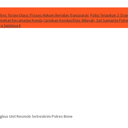
lres Toraja Utara: Proses Hukum Berjalan Transparan
Polisi Tetapkan 3 Ora
a Tingkat Kecamatan Konda
Ciptakan Kondusifitas Wilayah, Sat Samapta Polres
a Sentosa II
Diringkus Unit Resmob Setreskrim Polres Bone