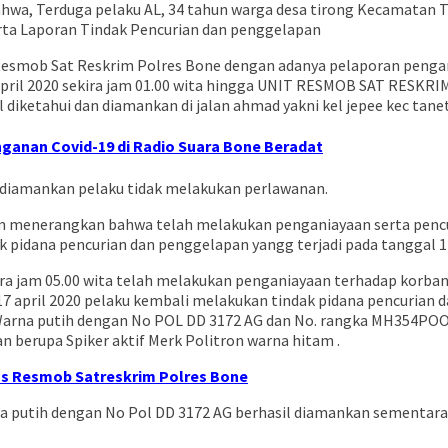
 bahwa, Terduga pelaku AL, 34 tahun warga desa tirong Kecamata
erta Laporan Tindak Pencurian dan penggelapan
 Resmob Sat Reskrim Polres Bone dengan adanya pelaporan pengan
 17 april 2020 sekira jam 01.00 wita hingga UNIT RESMOB SAT RE
diketahui dan diamankan di jalan ahmad yakni kel jepee kec tanet
nganan Covid-19 di Radio Suara Bone Beradat
 diamankan pelaku tidak melakukan perlawanan.
dam menerangkan bahwa telah melakukan penganiayaan serta penc
dak pidana pencurian dan penggelapan yangg terjadi pada tanggal 17
ira jam 05.00 wita telah melakukan penganiayaan terhadap korb
l 17 april 2020 pelaku kembali melakukan tindak pidana pencuri
Warna putih dengan No POL DD 3172 AG dan No. rangka MH354PO
 berupa Spiker aktif Merk Politron warna hitam .
kus Resmob Satreskrim Polres Bone
a putih dengan No Pol DD 3172 AG berhasil diamankan sementara b