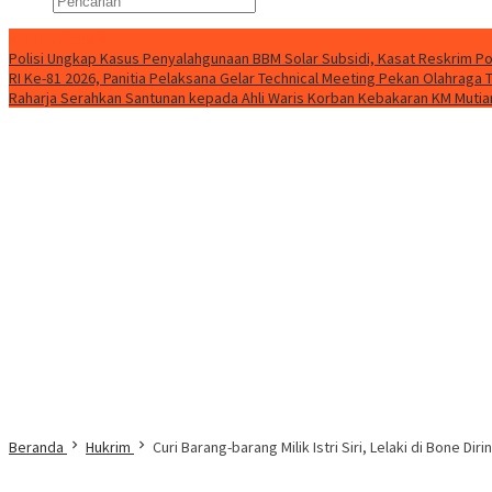
Konten Spesial
Polisi Ungkap Kasus Penyalahgunaan BBM Solar Subsidi, Kasat Reskrim Po
RI Ke-81 2026, Panitia Pelaksana Gelar Technical Meeting Pekan Olahrag
Raharja Serahkan Santunan kepada Ahli Waris Korban Kebakaran KM Mutiar
Beranda
Hukrim
Curi Barang-barang Milik Istri Siri, Lelaki di Bone 