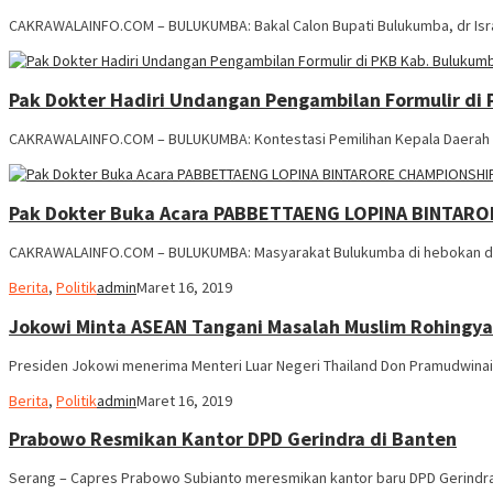
CAKRAWALAINFO.COM – BULUKUMBA: Bakal Calon Bupati Bulukumba, dr Isra
Pak Dokter Hadiri Undangan Pengambilan Formulir di
CAKRAWALAINFO.COM – BULUKUMBA: Kontestasi Pemilihan Kepala Daerah (P
Pak Dokter Buka Acara PABBETTAENG LOPINA BINTAR
CAKRAWALAINFO.COM – BULUKUMBA: Masyarakat Bulukumba di hebokan d
Berita
,
Politik
admin
Maret 16, 2019
Jokowi Minta ASEAN Tangani Masalah Muslim Rohingya
Presiden Jokowi menerima Menteri Luar Negeri Thailand Don Pramudwinai 
Berita
,
Politik
admin
Maret 16, 2019
Prabowo Resmikan Kantor DPD Gerindra di Banten
Serang – Capres Prabowo Subianto meresmikan kantor baru DPD Gerindra 