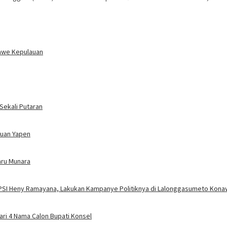
nawe Kepulauan
ekali Putaran
auan Yapen
aru Munara
ri PSI Heny Ramayana, Lakukan Kampanye Politiknya di Lalonggasumeto Kon
ari 4 Nama Calon Bupati Konsel