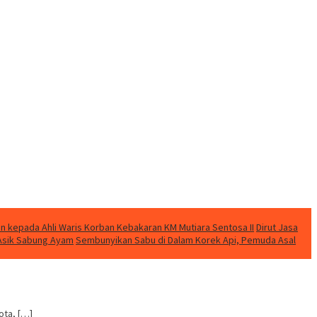
n kepada Ahli Waris Korban Kebakaran KM Mutiara Sentosa II
Dirut Jasa
t Asik Sabung Ayam
Sembunyikan Sabu di Dalam Korek Api, Pemuda Asal
ota, […]