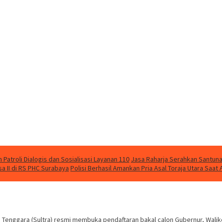
Patroli Dialogis dan Sosialisasi Layanan 110
Jasa Raharja Serahkan Santuna
 II di RS PHC Surabaya
Polisi Berhasil Amankan Pria Asal Toraja Utara Saa
 Tenggara (Sultra) resmi membuka pendaftaran bakal calon Gubernur, Walik