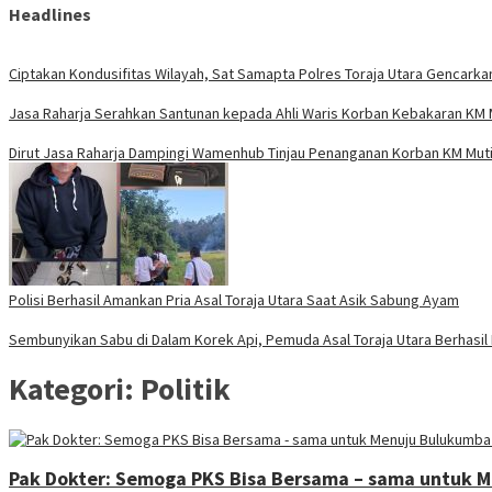
Headlines
Ciptakan Kondusifitas Wilayah, Sat Samapta Polres Toraja Utara Gencarkan 
Jasa Raharja Serahkan Santunan kepada Ahli Waris Korban Kebakaran KM M
Dirut Jasa Raharja Dampingi Wamenhub Tinjau Penanganan Korban KM Mutia
Polisi Berhasil Amankan Pria Asal Toraja Utara Saat Asik Sabung Ayam
Sembunyikan Sabu di Dalam Korek Api, Pemuda Asal Toraja Utara Berhasil 
Kategori:
Politik
Pak Dokter: Semoga PKS Bisa Bersama – sama untuk 