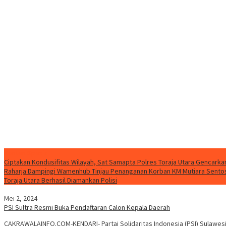
Konten Spesial
Ciptakan Kondusifitas Wilayah, Sat Samapta Polres Toraja Utara Gencarkan 
Raharja Dampingi Wamenhub Tinjau Penanganan Korban KM Mutiara Sentosa
Toraja Utara Berhasil Diamankan Polisi
Mei 2, 2024
PSI Sultra Resmi Buka Pendaftaran Calon Kepala Daerah
CAKRAWALAINFO.COM-KENDARI- Partai Solidaritas Indonesia (PSI) Sulawesi