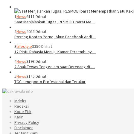
1
News
6111 Dilihat
Saat Menjalankan Tugas, RESMOB Ibarat Me…
2
News
4055 Dilihat
Posting Konten Porno, Akun Facebook Andi…
3
Lifestyle
3350 Dilihat
12 Pintu Rahasia Menuju Kamar Tersembuny…
4
News
3198 Dilihat
2 Anak Tewas Tenggelam saat Berenang di …
5
News
3145 Dilihat
TGC Jeneponto Profesional dan Terukur
Indeks
Redaksi
Kode Etik
Karir
Privacy Policy
Disclaimer
Tentang Kami