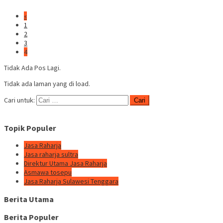
«
1
2
3
4
Tidak Ada Pos Lagi.
Tidak ada laman yang di load.
Cari untuk:
Topik Populer
Jasa Raharja
Jasa raharja sultra
Direktur Utama Jasa Raharja
Asmawa tosepu
Jasa Raharja Sulawesi Tenggara
Berita Utama
Berita Populer