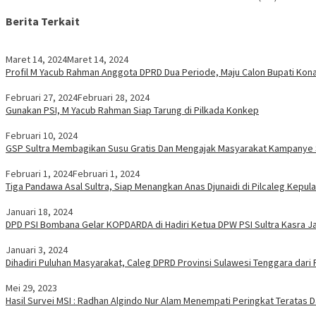
Berita Terkait
Maret 14, 2024
Maret 14, 2024
Profil M Yacub Rahman Anggota DPRD Dua Periode, Maju Calon Bupati Ko
Februari 27, 2024
Februari 28, 2024
Gunakan PSI, M Yacub Rahman Siap Tarung di Pilkada Konkep
Februari 10, 2024
GSP Sultra Membagikan Susu Gratis Dan Mengajak Masyarakat Kampanye S
Februari 1, 2024
Februari 1, 2024
Tiga Pandawa Asal Sultra, Siap Menangkan Anas Djunaidi di Pilcaleg Kepul
Januari 18, 2024
DPD PSI Bombana Gelar KOPDARDA di Hadiri Ketua DPW PSI Sultra Kasra J
Januari 3, 2024
Dihadiri Puluhan Masyarakat, Caleg DPRD Provinsi Sulawesi Tenggara da
Mei 29, 2023
Hasil Survei MSI : Radhan Algindo Nur Alam Menempati Peringkat Teratas D