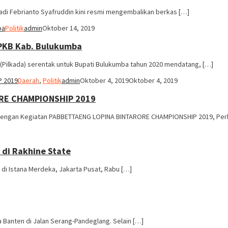
di Febrianto Syafruddin kini resmi mengembalikan berkas […]
Politik
admin
Oktober 14, 2019
 PKB Kab. Bulukumba
ilkada) serentak untuk Bupati Bulukumba tahun 2020 mendatang, […]
Daerah
,
Politik
admin
Oktober 4, 2019
Oktober 4, 2019
ORE CHAMPIONSHIP 2019
engan Kegiatan PABBETTAENG LOPINA BINTARORE CHAMPIONSHIP 2019, Per
 di Rakhine State
di Istana Merdeka, Jakarta Pusat, Rabu […]
Banten di Jalan Serang-Pandeglang. Selain […]