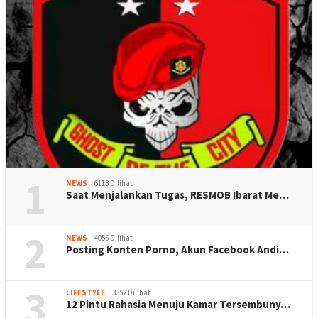
1
NEWS
6113 Dilihat
Saat Menjalankan Tugas, RESMOB Ibarat Me…
2
NEWS
4055 Dilihat
Posting Konten Porno, Akun Facebook Andi…
3
LIFESTYLE
3352 Dilihat
12 Pintu Rahasia Menuju Kamar Tersembuny…