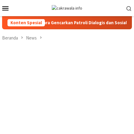
Loncat
Menu
ke
Mobile
konten
s Toraja Utara Gencarkan Patroli Dialogis dan Sosialisasi Layana
Konten Spesial
Beranda
News