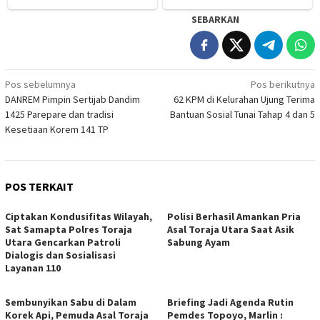
SEBARKAN
Navigasi
Pos sebelumnya
Pos berikutnya
DANREM Pimpin Sertijab Dandim
62 KPM di Kelurahan Ujung Terima
pos
1425 Parepare dan tradisi
Bantuan Sosial Tunai Tahap 4 dan 5
Kesetiaan Korem 141 TP
POS TERKAIT
Ciptakan Kondusifitas Wilayah,
Polisi Berhasil Amankan Pria
Sat Samapta Polres Toraja
Asal Toraja Utara Saat Asik
Utara Gencarkan Patroli
Sabung Ayam
Dialogis dan Sosialisasi
Layanan 110
Sembunyikan Sabu di Dalam
Briefing Jadi Agenda Rutin
Korek Api, Pemuda Asal Toraja
Pemdes Topoyo, Marlin :