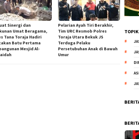
uat Sinergi dan
Pelarian Ayah Tiri Berakhir,
kunan Umat Beragama,
Tim URC Resmob Polres
TOPIK
es Tana Toraja Hadiri
Toraja Utara Bekuk JS
JA
takan Batu Pertama
Terduga Pelaku
angunan Mesjid Al-
Persetubuhan Anak di Bawah
JA
aidah
Umur
DI
AS
JA
BERIT
BERIT