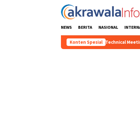
Loncat
ke
konten
NEWS
BERITA
NASIONAL
INTERN
itia Pelaksana Gelar Technical Meeting Pekan Olahraga Tingkat 
Konten Spesial