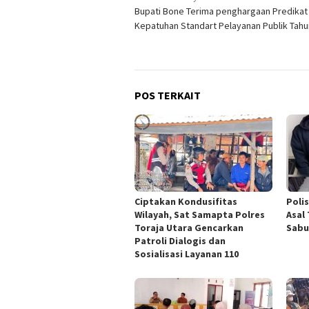
Bupati Bone Terima penghargaan Predikat
pos
Kepatuhan Standart Pelayanan Publik Tahu
POS TERKAIT
Ciptakan Kondusifitas
Poli
Wilayah, Sat Samapta Polres
Asal
Toraja Utara Gencarkan
Sabu
Patroli Dialogis dan
Sosialisasi Layanan 110