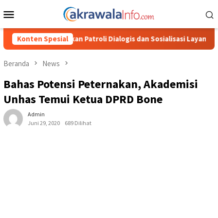
Loncat
Menu
ke
Mobile
konten
oli Dialogis dan Sosialisasi Layanan 110
Konten Spesial
Jasa Raharja Se
Beranda
News
Bahas Potensi Peternakan, Akademisi
Unhas Temui Ketua DPRD Bone
Admin
Juni 29, 2020
689 Dilihat