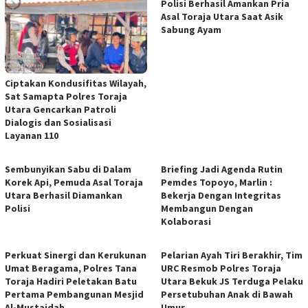
Polisi Berhasil Amankan Pria
Asal Toraja Utara Saat Asik
Sabung Ayam
Ciptakan Kondusifitas Wilayah,
Sat Samapta Polres Toraja
Utara Gencarkan Patroli
Dialogis dan Sosialisasi
Layanan 110
Sembunyikan Sabu di Dalam
Briefing Jadi Agenda Rutin
Korek Api, Pemuda Asal Toraja
Pemdes Topoyo, Marlin :
Utara Berhasil Diamankan
Bekerja Dengan Integritas
Polisi
Membangun Dengan
Kolaborasi
Perkuat Sinergi dan Kerukunan
Pelarian Ayah Tiri Berakhir, Tim
Umat Beragama, Polres Tana
URC Resmob Polres Toraja
Toraja Hadiri Peletakan Batu
Utara Bekuk JS Terduga Pelaku
Pertama Pembangunan Mesjid
Persetubuhan Anak di Bawah
Al-Mustaidah
Umur