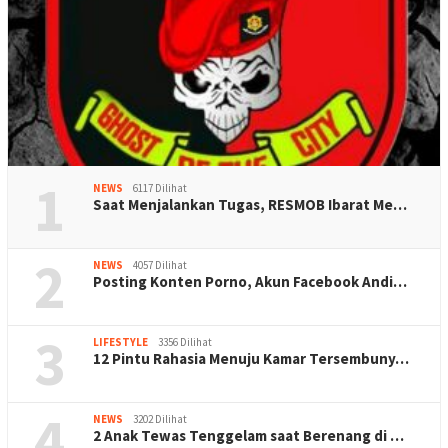
1
NEWS
6117 Dilihat
Saat Menjalankan Tugas, RESMOB Ibarat Me…
2
NEWS
4057 Dilihat
Posting Konten Porno, Akun Facebook Andi…
3
LIFESTYLE
3356 Dilihat
12 Pintu Rahasia Menuju Kamar Tersembuny…
4
NEWS
3202 Dilihat
2 Anak Tewas Tenggelam saat Berenang di …