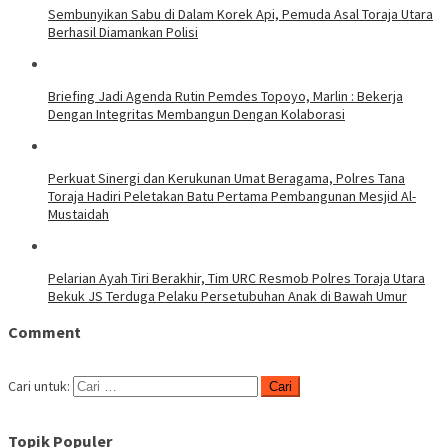
Sembunyikan Sabu di Dalam Korek Api, Pemuda Asal Toraja Utara
Berhasil Diamankan Polisi
Briefing Jadi Agenda Rutin Pemdes Topoyo, Marlin : Bekerja
Dengan Integritas Membangun Dengan Kolaborasi
Perkuat Sinergi dan Kerukunan Umat Beragama, Polres Tana
Toraja Hadiri Peletakan Batu Pertama Pembangunan Mesjid Al-
Mustaidah
Pelarian Ayah Tiri Berakhir, Tim URC Resmob Polres Toraja Utara
Bekuk JS Terduga Pelaku Persetubuhan Anak di Bawah Umur
Comment
Cari untuk:
Topik Populer