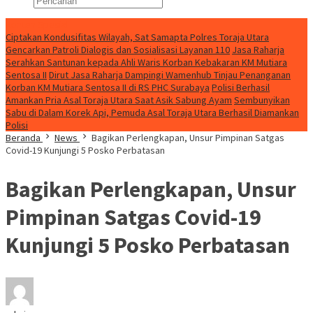
Konten Spesial
Ciptakan Kondusifitas Wilayah, Sat Samapta Polres Toraja Utara
Gencarkan Patroli Dialogis dan Sosialisasi Layanan 110
Jasa Raharja
Serahkan Santunan kepada Ahli Waris Korban Kebakaran KM Mutiara
Sentosa II
Dirut Jasa Raharja Dampingi Wamenhub Tinjau Penanganan
Korban KM Mutiara Sentosa II di RS PHC Surabaya
Polisi Berhasil
Amankan Pria Asal Toraja Utara Saat Asik Sabung Ayam
Sembunyikan
Sabu di Dalam Korek Api, Pemuda Asal Toraja Utara Berhasil Diamankan
Polisi
Beranda
News
Bagikan Perlengkapan, Unsur Pimpinan Satgas
Covid-19 Kunjungi 5 Posko Perbatasan
Bagikan Perlengkapan, Unsur
Pimpinan Satgas Covid-19
Kunjungi 5 Posko Perbatasan