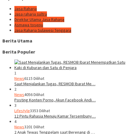
Jasa Raharja
Jasa raharja sultra
Direktur Utama Jasa Raharja
Asmawa tosepu
Jasa Raharja Sulawesi Tenggara
Berita Utama
Berita Populer
1
News
6115 Dilihat
Saat Menjalankan Tugas, RESMOB Ibarat Me…
2
News
4056 Dilihat
Posting Konten Porno, Akun Facebook Andi…
3
Lifestyle
3353 Dilihat
12 Pintu Rahasia Menuju Kamar Tersembuny…
4
News
3201 Dilihat
2 Anak Tewas Tenggelam saat Berenang di …