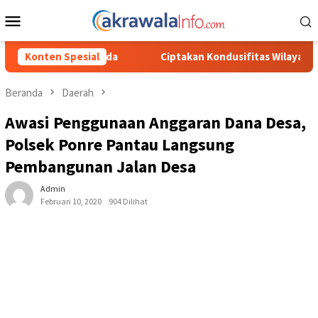
Loncat
Menu
ke
Mobile
konten
Ciptakan Kondusifitas Wilayah, Sat Samapta Polres Toraja Uta
Konten Spesial
Beranda
Daerah
Awasi Penggunaan Anggaran Dana Desa,
Polsek Ponre Pantau Langsung
Pembangunan Jalan Desa
Admin
Februari 10, 2020
904 Dilihat