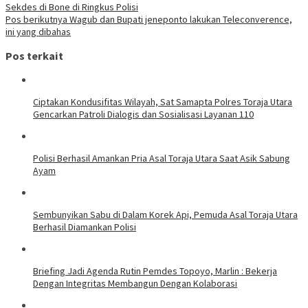
Sekdes di Bone di Ringkus Polisi
Pos berikutnya
Wagub dan Bupati jeneponto lakukan Teleconverence,
ini yang dibahas
Pos terkait
Ciptakan Kondusifitas Wilayah, Sat Samapta Polres Toraja Utara
Gencarkan Patroli Dialogis dan Sosialisasi Layanan 110
Polisi Berhasil Amankan Pria Asal Toraja Utara Saat Asik Sabung
Ayam
Sembunyikan Sabu di Dalam Korek Api, Pemuda Asal Toraja Utara
Berhasil Diamankan Polisi
Briefing Jadi Agenda Rutin Pemdes Topoyo, Marlin : Bekerja
Dengan Integritas Membangun Dengan Kolaborasi