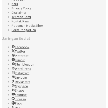
Karir
Privacy Policy
Disclaimer
Tentang Kami
Kontak Kami
Pedoman Media Siber
Form Pengaduan
Jaringan Social
Facebook
Twitter
Pinterest
Tumblr
Stumbleupon
WordPress
Instagram
Linkedin
Deviantart
Myspace
Skype
Youtube
Picassa
Flickr
RSS