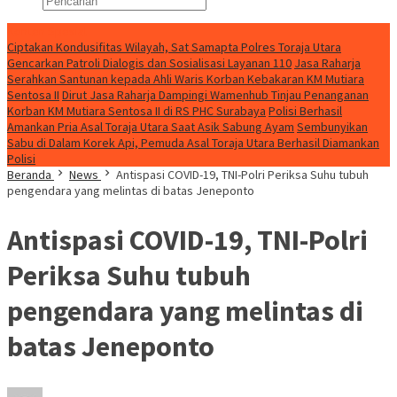
Konten Spesial
Ciptakan Kondusifitas Wilayah, Sat Samapta Polres Toraja Utara
Gencarkan Patroli Dialogis dan Sosialisasi Layanan 110
Jasa Raharja
Serahkan Santunan kepada Ahli Waris Korban Kebakaran KM Mutiara
Sentosa II
Dirut Jasa Raharja Dampingi Wamenhub Tinjau Penanganan
Korban KM Mutiara Sentosa II di RS PHC Surabaya
Polisi Berhasil
Amankan Pria Asal Toraja Utara Saat Asik Sabung Ayam
Sembunyikan
Sabu di Dalam Korek Api, Pemuda Asal Toraja Utara Berhasil Diamankan
Polisi
Beranda
News
Antispasi COVID-19, TNI-Polri Periksa Suhu tubuh
pengendara yang melintas di batas Jeneponto
Antispasi COVID-19, TNI-Polri
Periksa Suhu tubuh
pengendara yang melintas di
batas Jeneponto