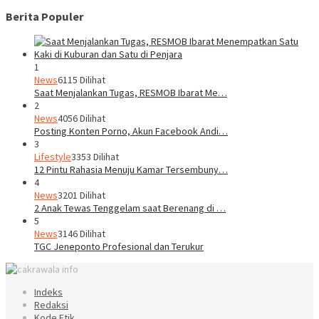
Berita Populer
1
News
6115 Dilihat
Saat Menjalankan Tugas, RESMOB Ibarat Me…
2
News
4056 Dilihat
Posting Konten Porno, Akun Facebook Andi…
3
Lifestyle
3353 Dilihat
12 Pintu Rahasia Menuju Kamar Tersembuny…
4
News
3201 Dilihat
2 Anak Tewas Tenggelam saat Berenang di …
5
News
3146 Dilihat
TGC Jeneponto Profesional dan Terukur
Indeks
Redaksi
Kode Etik