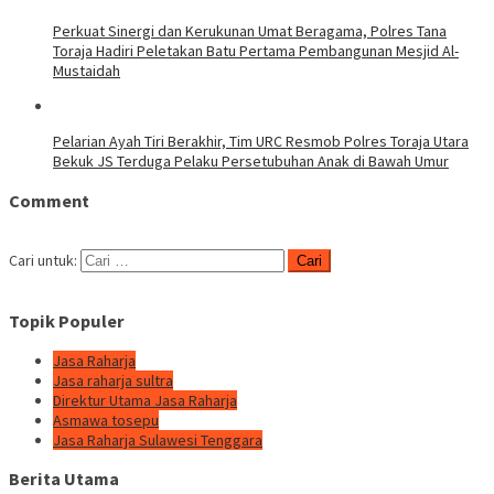
Perkuat Sinergi dan Kerukunan Umat Beragama, Polres Tana
Toraja Hadiri Peletakan Batu Pertama Pembangunan Mesjid Al-
Mustaidah
Pelarian Ayah Tiri Berakhir, Tim URC Resmob Polres Toraja Utara
Bekuk JS Terduga Pelaku Persetubuhan Anak di Bawah Umur
Comment
Cari untuk:
Topik Populer
Jasa Raharja
Jasa raharja sultra
Direktur Utama Jasa Raharja
Asmawa tosepu
Jasa Raharja Sulawesi Tenggara
Berita Utama