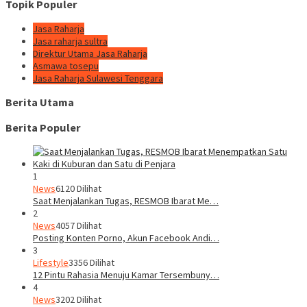
Topik Populer
Jasa Raharja
Jasa raharja sultra
Direktur Utama Jasa Raharja
Asmawa tosepu
Jasa Raharja Sulawesi Tenggara
Berita Utama
Berita Populer
1
News
6120 Dilihat
Saat Menjalankan Tugas, RESMOB Ibarat Me…
2
News
4057 Dilihat
Posting Konten Porno, Akun Facebook Andi…
3
Lifestyle
3356 Dilihat
12 Pintu Rahasia Menuju Kamar Tersembuny…
4
News
3202 Dilihat