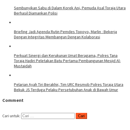
Sembunyikan Sabu di Dalam Korek Api, Pemuda Asal Toraja Utara
Berhasil Diamankan Polisi
Briefing Jadi Agenda Rutin Pemdes Topoyo, Marlin : Bekerja
Dengan Integritas Membangun Dengan Kolaborasi
Perkuat Sinergi dan Kerukunan Umat Beragama, Polres Tana
Toraja Hadiri Peletakan Batu Pertama Pembangunan Mesjid Al-
Mustaidah
Pelarian Ayah Tiri Berakhir, Tim URC Resmob Polres Toraja Utara
Bekuk JS Terduga Pelaku Persetubuhan Anak di Bawah Umur
Comment
Cari untuk: