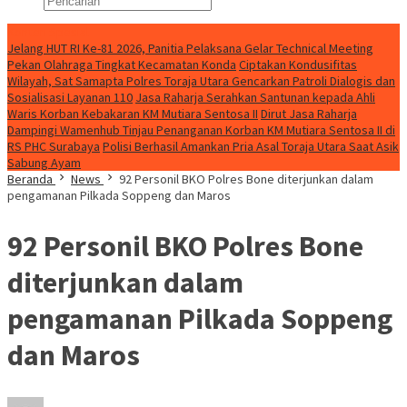
Konten Spesial
Jelang HUT RI Ke-81 2026, Panitia Pelaksana Gelar Technical Meeting
Pekan Olahraga Tingkat Kecamatan Konda
Ciptakan Kondusifitas
Wilayah, Sat Samapta Polres Toraja Utara Gencarkan Patroli Dialogis dan
Sosialisasi Layanan 110
Jasa Raharja Serahkan Santunan kepada Ahli
Waris Korban Kebakaran KM Mutiara Sentosa II
Dirut Jasa Raharja
Dampingi Wamenhub Tinjau Penanganan Korban KM Mutiara Sentosa II di
RS PHC Surabaya
Polisi Berhasil Amankan Pria Asal Toraja Utara Saat Asik
Sabung Ayam
Beranda
News
92 Personil BKO Polres Bone diterjunkan dalam
pengamanan Pilkada Soppeng dan Maros
92 Personil BKO Polres Bone
diterjunkan dalam
pengamanan Pilkada Soppeng
dan Maros