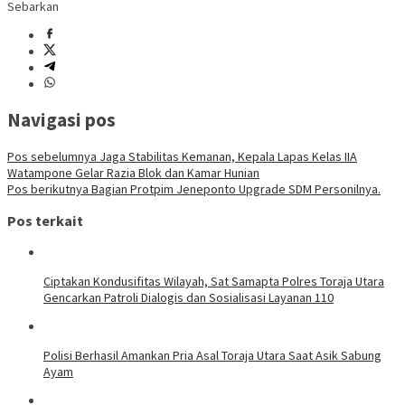
Sebarkan
Navigasi pos
Pos sebelumnya
Jaga Stabilitas Kemanan, Kepala Lapas Kelas IIA
Watampone Gelar Razia Blok dan Kamar Hunian
Pos berikutnya
Bagian Protpim Jeneponto Upgrade SDM Personilnya.
Pos terkait
Ciptakan Kondusifitas Wilayah, Sat Samapta Polres Toraja Utara
Gencarkan Patroli Dialogis dan Sosialisasi Layanan 110
Polisi Berhasil Amankan Pria Asal Toraja Utara Saat Asik Sabung
Ayam