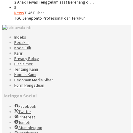
2 Anak Tewas Tenggelam saat Berenang di …
5
News
3146 Dilihat
TGC Jeneponto Profesional dan Terukur
Indeks
Redaksi
Kode Etik
Karir
Privacy Policy
Disclaimer
Tentang Kami
Kontak Kami
Pedoman Media Siber
Form Pengaduan
Jaringan Social
Facebook
Twitter
Pinterest
Tumblr
Stumbleupon
WordPress