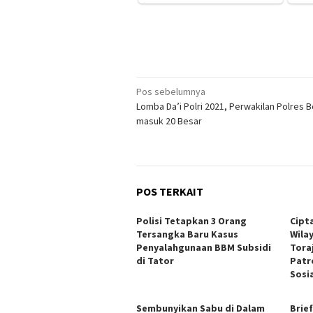
Navigasi
Pos sebelumnya
Lomba Da’i Polri 2021, Perwakilan Polres 
pos
masuk 20 Besar
POS TERKAIT
Polisi Tetapkan 3 Orang
Cipt
Tersangka Baru Kasus
Wila
Penyalahgunaan BBM Subsidi
Tora
di Tator
Patr
Sosia
Sembunyikan Sabu di Dalam
Brie