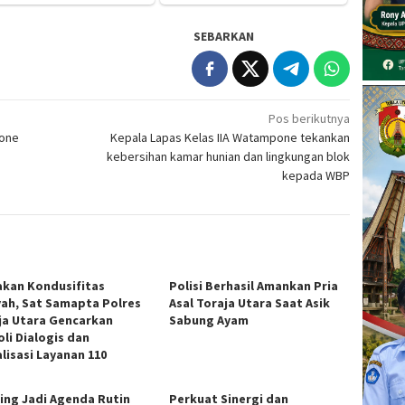
SEBARKAN
Pos berikutnya
Bone
Kepala Lapas Kelas IIA Watampone tekankan
kebersihan kamar hunian dan lingkungan blok
kepada WBP
akan Kondusifitas
Polisi Berhasil Amankan Pria
yah, Sat Samapta Polres
Asal Toraja Utara Saat Asik
ja Utara Gencarkan
Sabung Ayam
oli Dialogis dan
lisasi Layanan 110
fing Jadi Agenda Rutin
Perkuat Sinergi dan