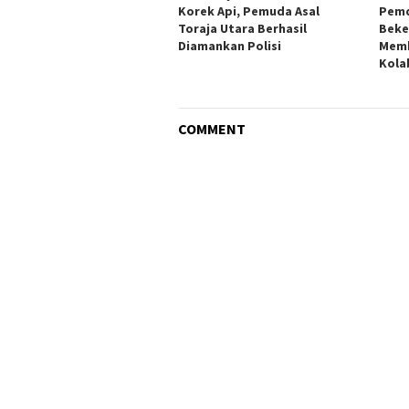
Korek Api, Pemuda Asal
Pemd
Toraja Utara Berhasil
Beke
Diamankan Polisi
Mem
Kola
COMMENT