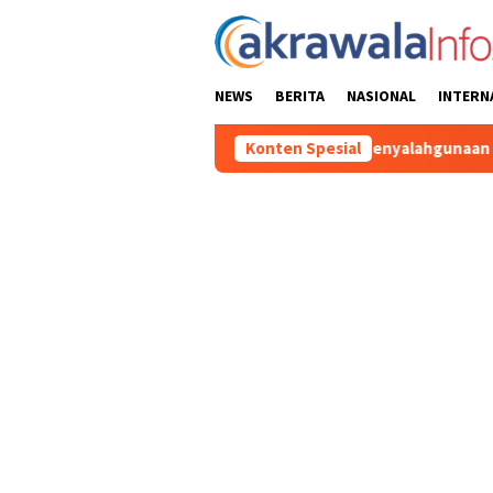
Loncat
ke
konten
NEWS
BERITA
NASIONAL
INTERN
 Tersangka Baru Kasus Penyalahgunaan BBM Subsidi di Tator
Konten Spesial