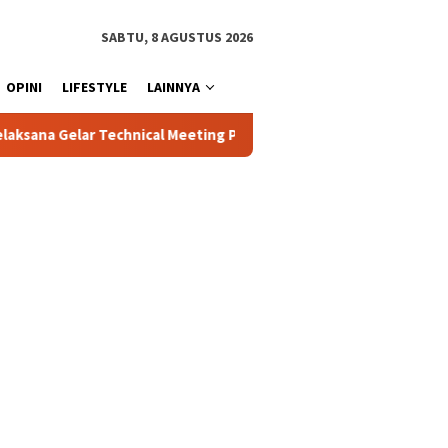
SABTU, 8 AGUSTUS 2026
OPINI
LIFESTYLE
LAINNYA
l Meeting Pekan Olahraga Tingkat Kecamatan Konda
Ciptak