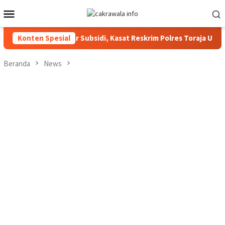
Loncat
Menu
ke
Mobile
konten
 Solar Subsidi, Kasat Reskrim Polres Toraja Utara: Proses Huku
Konten Spesial
Beranda
News