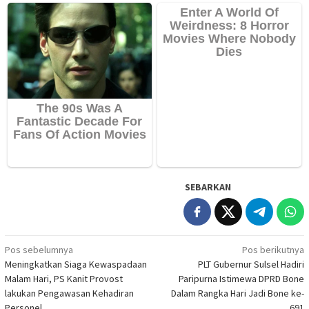
SEBARKAN
Navigasi
Pos sebelumnya
Pos berikutnya
Meningkatkan Siaga Kewaspadaan
PLT Gubernur Sulsel Hadiri
pos
Malam Hari, PS Kanit Provost
Paripurna Istimewa DPRD Bone
lakukan Pengawasan Kehadiran
Dalam Rangka Hari Jadi Bone ke-
Personel
691